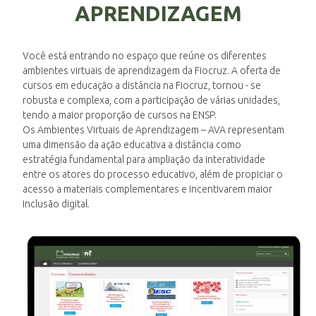
APRENDIZAGEM
ENSINO
Você está entrando no espaço que reúne os diferentes
ambientes virtuais de aprendizagem da Fiocruz. A oferta de
cursos em educação a distância na Fiocruz, tornou - se
CURSOS
robusta e complexa, com a participação de várias unidades,
tendo a maior proporção de cursos na ENSP.
Os Ambientes Virtuais de Aprendizagem – AVA representam
PLATAFORMAS
uma dimensão da ação educativa a distância como
estratégia fundamental para ampliação da interatividade
entre os atores do processo educativo, além de propiciar o
acesso a materiais complementares e incentivarem maior
DOCUMENTOS
inclusão digital.
ALUNOS
DOCENTES