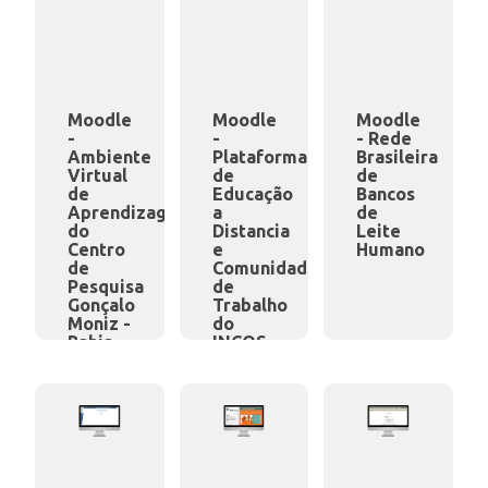
Moodle
Moodle
Moodle
-
-
- Rede
Ambiente
Plataforma
Brasileira
Virtual
de
de
de
Educação
Bancos
Aprendizagem
a
de
do
Distancia
Leite
Centro
e
Humano
de
Comunidades
Pesquisa
de
Gonçalo
Trabalho
Moniz -
do
Bahia
INCQS