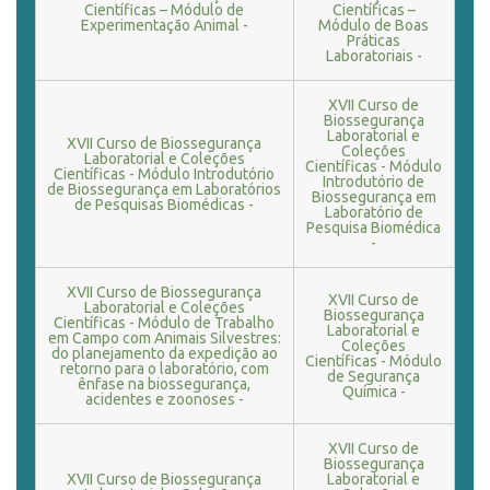
Científicas – Módulo de
Científicas –
Experimentação Animal -
Módulo de Boas
Práticas
Laboratoriais -
XVII Curso de
Biossegurança
Laboratorial e
XVII Curso de Biossegurança
Coleções
Laboratorial e Coleções
Científicas - Módulo
Científicas - Módulo Introdutório
Introdutório de
de Biossegurança em Laboratórios
Biossegurança em
de Pesquisas Biomédicas -
Laboratório de
Pesquisa Biomédica
-
XVII Curso de Biossegurança
XVII Curso de
Laboratorial e Coleções
Biossegurança
Científicas - Módulo de Trabalho
Laboratorial e
em Campo com Animais Silvestres:
Coleções
do planejamento da expedição ao
Científicas - Módulo
retorno para o laboratório, com
de Segurança
ênfase na biossegurança,
Química -
acidentes e zoonoses -
XVII Curso de
Biossegurança
XVII Curso de Biossegurança
Laboratorial e