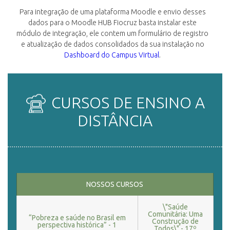
Para integração de uma plataforma Moodle e envio desses
dados para o Moodle HUB Fiocruz basta instalar este
módulo de integração, ele contem um formulário de registro
e atualização de dados consolidados da sua instalação no
Dashboard do Campus Virtual
.
CURSOS DE ENSINO A
DISTÂNCIA
NOSSOS CURSOS
\"Saúde
Comunitária: Uma
“Pobreza e saúde no Brasil em
Construção de
perspectiva histórica” - 1
Todos\" - 17º