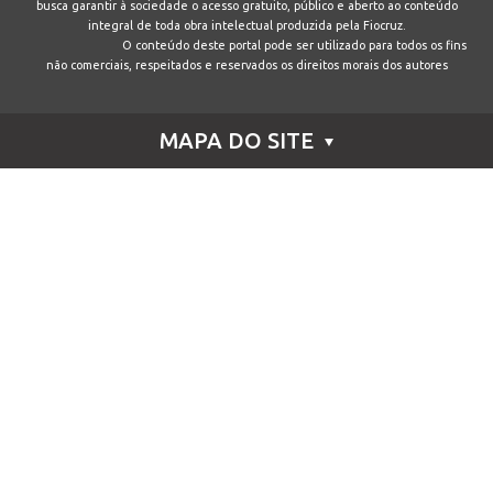
busca garantir à sociedade o acesso gratuito, público e aberto ao conteúdo
integral de toda obra intelectual produzida pela Fiocruz.
O conteúdo deste portal pode ser utilizado para todos os fins
não comerciais, respeitados e reservados os direitos morais dos autores
MAPA DO SITE