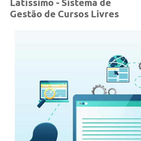
Latíssimo - Sistema de
Gestão de Cursos Livres
ENSINO
CURSOS
PLATAFORMAS
DOCUMENTOS
ALUNOS
DOCENTES