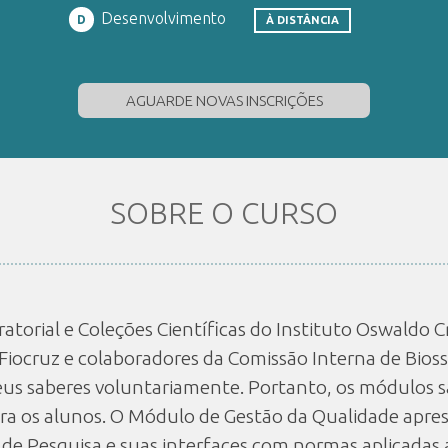
Desenvolvimento
D
À DISTÂNCIA
AGUARDE NOVAS INSCRIÇÕES
SOBRE O CURSO
atorial e Coleções Científicas do Instituto Oswaldo 
Fiocruz e colaboradores da Comissão Interna de Bios
seus saberes voluntariamente. Portanto, os módulos s
ara os alunos. O Módulo de Gestão da Qualidade apres
 de Pesquisa e suas interfaces com normas aplicadas 