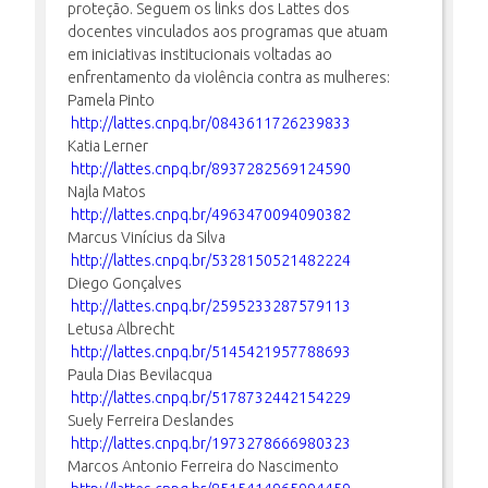
proteção. Seguem os links dos Lattes dos
docentes vinculados aos programas que atuam
em iniciativas institucionais voltadas ao
enfrentamento da violência contra as mulheres:
Pamela Pinto
http://lattes.cnpq.br/0843611726239833
Katia Lerner
http://lattes.cnpq.br/8937282569124590
Najla Matos
http://lattes.cnpq.br/4963470094090382
Marcus Vinícius da Silva
http://lattes.cnpq.br/5328150521482224
Diego Gonçalves
http://lattes.cnpq.br/2595233287579113
Letusa Albrecht
http://lattes.cnpq.br/5145421957788693
Paula Dias Bevilacqua
http://lattes.cnpq.br/5178732442154229
Suely Ferreira Deslandes
http://lattes.cnpq.br/1973278666980323
Marcos Antonio Ferreira do Nascimento