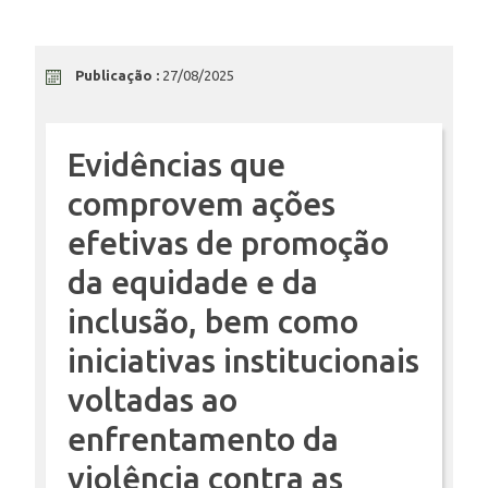
ENSINO
Publicação :
27/08/2025
CURSOS
Evidências que
comprovem ações
PLATAFORMAS
efetivas de promoção
da equidade e da
DOCUMENTOS
inclusão, bem como
iniciativas institucionais
ALUNOS
voltadas ao
enfrentamento da
violência contra as
DOCENTES