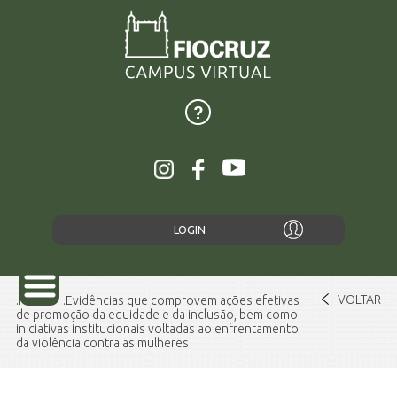
LOGIN
VOLTAR
Home
Evidências que comprovem ações efetivas
de promoção da equidade e da inclusão, bem como
iniciativas institucionais voltadas ao enfrentamento
da violência contra as mulheres
SOBRE