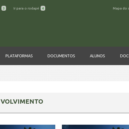
a
3
Ir para o rodapé
4
Mapa do 
PLATAFORMAS
DOCUMENTOS
ALUNOS
DOC
NVOLVIMENTO