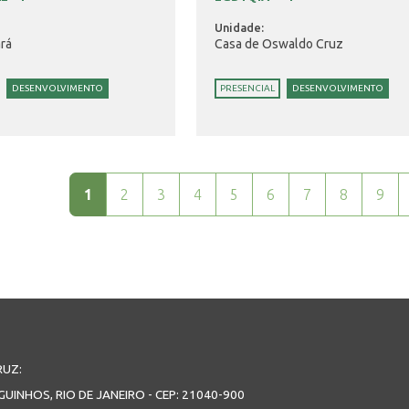
Unidade:
rá
Casa de Oswaldo Cruz
DESENVOLVIMENTO
PRESENCIAL
DESENVOLVIMENTO
1
2
3
4
5
6
7
8
9
RUZ:
GUINHOS, RIO DE JANEIRO - CEP: 21040-900