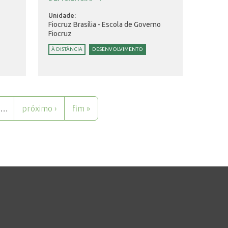
Unidade:
Fiocruz Brasília - Escola de Governo
Fiocruz
À DISTÂNCIA
DESENVOLVIMENTO
…
próximo ›
fim »