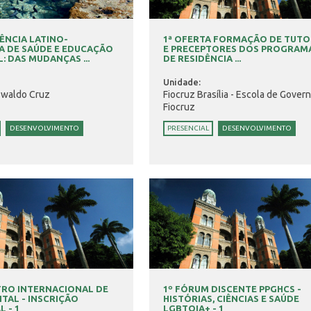
ÊNCIA LATINO-
1ª OFERTA FORMAÇÃO DE TUTO
A DE SAÚDE E EDUCAÇÃO
E PRECEPTORES DOS PROGRAM
: DAS MUDANÇAS ...
DE RESIDÊNCIA ...
Unidade:
swaldo Cruz
Fiocruz Brasília - Escola de Gover
Fiocruz
DESENVOLVIMENTO
PRESENCIAL
DESENVOLVIMENTO
TRO INTERNACIONAL DE
1º FÓRUM DISCENTE PPGHCS -
ITAL - INSCRIÇÃO
HISTÓRIAS, CIÊNCIAS E SAÚDE
 - 1
LGBTQIA+ - 1