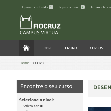
Ir para o conteúdo
1
Ir para o menu
2
Ir para a busc
SOBRE
ENSINO
CURSOS
Home
Cursos
Encontre o seu curso
DESE
Selecione o nível:
Stricto sensu