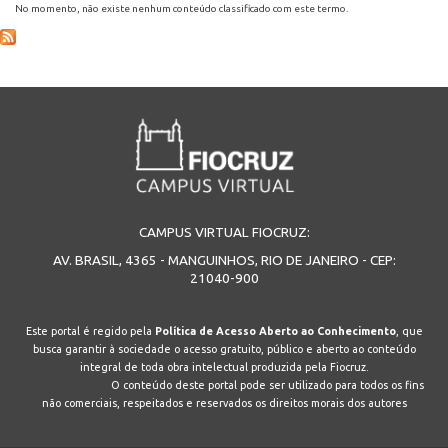
No momento, não existe nenhum conteúdo classificado com este termo.
ENSINO
CURSOS
PLATAFORMAS
CAMPUS VIRTUAL FIOCRUZ:
AV. BRASIL, 4365 - MANGUINHOS, RIO DE JANEIRO - CEP:
21040-900
DOCUMENTOS
Este portal é regido pela
Política de Acesso Aberto ao Conhecimento
, que
busca garantir à sociedade o acesso gratuito, público e aberto ao conteúdo
ALUNOS
integral de toda obra intelectual produzida pela Fiocruz.
O conteúdo deste portal pode ser utilizado para todos os fins
não comerciais, respeitados e reservados os direitos morais dos autores
DOCENTES