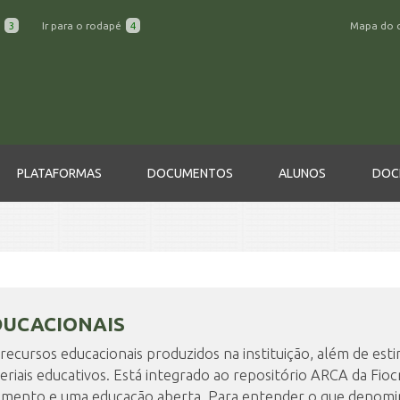
a
3
Ir para o rodapé
4
Mapa do 
PLATAFORMAS
DOCUMENTOS
ALUNOS
DOC
DUCACIONAIS
os recursos educacionais produzidos na instituição, além de es
eriais educativos. Está integrado ao repositório ARCA da Fiocr
mento e uma educação aberta. Para entender o que denomi