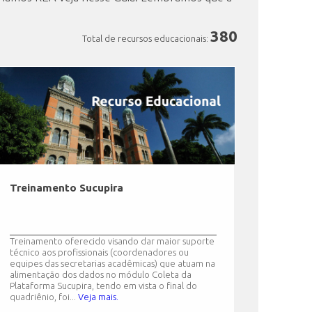
380
Total de recursos educacionais:
Treinamento Sucupira
Treinamento oferecido visando dar maior suporte
técnico aos profissionais (coordenadores ou
equipes das secretarias acadêmicas) que atuam na
alimentação dos dados no módulo Coleta da
Plataforma Sucupira, tendo em vista o final do
quadriênio, foi...
Veja mais.