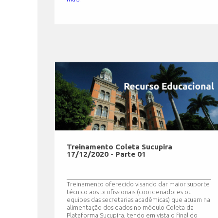
Treinamento Coleta Sucupira
17/12/2020 - Parte 01
Treinamento oferecido visando dar maior suporte
técnico aos profissionais (coordenadores ou
equipes das secretarias acadêmicas) que atuam na
alimentação dos dados no módulo Coleta da
Plataforma Sucupira, tendo em vista o final do