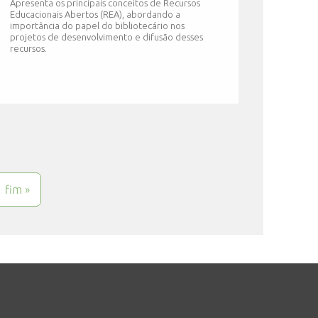
Apresenta os principais conceitos de Recursos
Educacionais Abertos (REA), abordando a
importância do papel do bibliotecário nos
projetos de desenvolvimento e difusão desses
recursos.
fim »