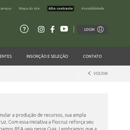
campus
Mapa do site
Alto contraste
Acessibilidade
LOGIN
ENTES
INSCRIÇÃO E SELEÇÃO
CONTATO
VOLTAR
timular a produção de recursos, sua ampla
uz. Com essa iniciativa a Fiocruz reforça seu
namos REA veja nesse Guia. Lembramos que a