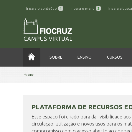
Ir para o conteúdo
1
Ir para o menu
2
Ir para a busc
SOBRE
ENSINO
CURSOS
Home
PLATAFORMA DE RECURSOS E
Esse espaço foi criado para dar visibilidade a
circulação, utilização e novos usos para os mat
compromisso com o acesso aberto ao conheci