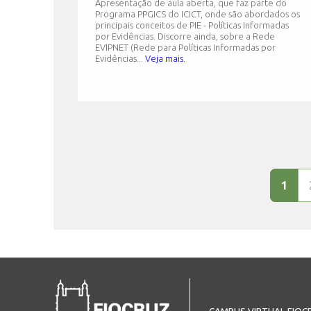
Apresentação de aula aberta, que faz parte do
Programa PPGICS do ICICT, onde são abordados os
principais conceitos de PIE - Políticas Informadas
por Evidências. Discorre ainda, sobre a Rede
EVIPNET (Rede para Políticas Informadas por
Evidências...
Veja mais.
Páginas
1