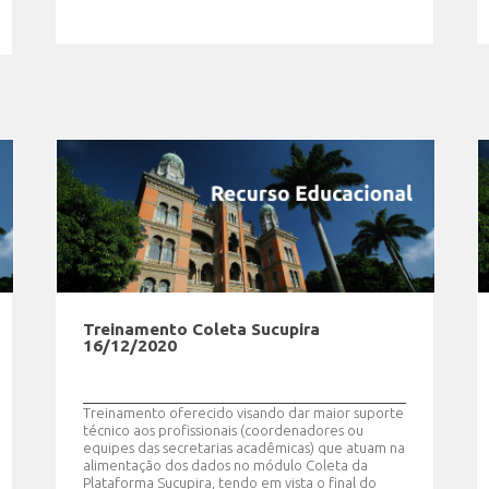
Treinamento Coleta Sucupira
16/12/2020
Treinamento oferecido visando dar maior suporte
técnico aos profissionais (coordenadores ou
equipes das secretarias acadêmicas) que atuam na
alimentação dos dados no módulo Coleta da
Plataforma Sucupira, tendo em vista o final do