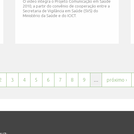
O vídeo integra o Projeto Comunicação em Saúde
2010, a partir do convênio de cooperação entre a
Secretaria de Vigilância em Saúde (SVS) do
Ministério da Saúde e do ICICT.
2
3
4
5
6
7
8
9
…
próximo ›