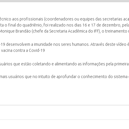
écnico aos profissionais (coordenadores ou equipes das secretarias a
a o final do quadriênio, foi realizado nos dias 16 e 17 de dezembro, pel
Monique Brandão (chefe da Secretaria Acadêmica do IFF), o treinamento 
-19 desenvolvem a imunidade nos seres humanos. Através deste vídeo 
vacina contra a Covid-19
suários que estão coletando e alimentando as informações pela primeira 
emais usuários que no intuito de aprofundar o conhecimento do sistema e