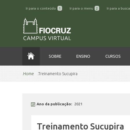
Ir para o conteúdo
1
Ir para o menu
2
Ir para a busc
SOBRE
ENSINO
CURSOS
Home
Treinamento Sucupira
Ano da publicação:
2021
Treinamento Sucupira