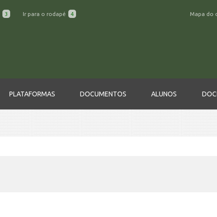
a
3
Ir para o rodapé
4
Mapa do 
PLATAFORMAS
DOCUMENTOS
ALUNOS
DOC