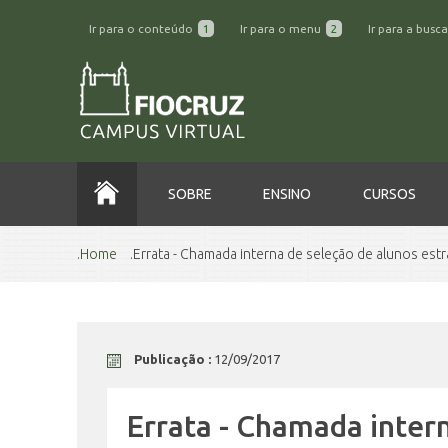
Ir para o conteúdo
1
Ir para o menu
2
Ir para a busc
SOBRE
ENSINO
CURSOS
Home
Errata - Chamada interna de seleção de alunos est
Publicação :
12/09/2017
Errata - Chamada intern