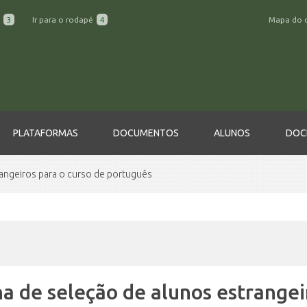
a
3
Ir para o rodapé
4
Mapa do 
PLATAFORMAS
DOCUMENTOS
ALUNOS
DOC
rangeiros para o curso de português
a de seleção de alunos estrangei