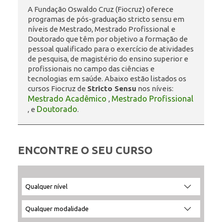
A Fundação Oswaldo Cruz (Fiocruz) oferece
programas de pós-graduação stricto sensu em
ENSINO
níveis de Mestrado, Mestrado Profissional e
Doutorado que têm por objetivo a formação de
pessoal qualificado para o exercício de atividades
de pesquisa, de magistério do ensino superior e
CURSOS
profissionais no campo das ciências e
tecnologias em saúde. Abaixo estão listados os
cursos Fiocruz de
Stricto Sensu
nos níveis:
Mestrado Acadêmico
Mestrado Profissional
,
PLATAFORMAS
Doutorado
, e
.
DOCUMENTOS
ENCONTRE O SEU CURSO
ALUNOS
Filtrar
Filtrar
Selecione
Ordenar
por
por
a
por:
nível:
modalidade:
unidade:
DOCENTES