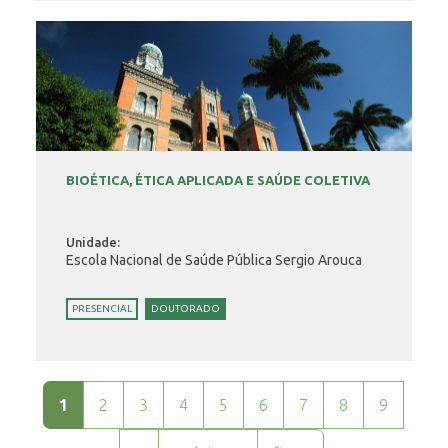
BIOÉTICA, ÉTICA APLICADA E SAÚDE COLETIVA
Unidade:
Escola Nacional de Saúde Pública Sergio Arouca
PRESENCIAL
DOUTORADO
Páginas
1
2
3
4
5
6
7
8
9