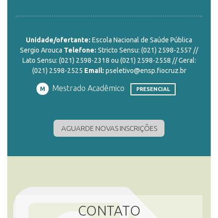
ENSINO
Unidade/ofertante:
Escola Nacional de Saúde Pública
Sergio Arouca
Telefone:
Stricto Sensu: (021) 2598-2557 //
Lato Sensu: (021) 2598-2318 ou (021) 2598-2558 // Geral:
CURSOS
(021) 2598-2525
Email:
pseletivo@ensp.fiocruz.br
Mestrado Acadêmico
M
PRESENCIAL
PLATAFORMAS
AGUARDE NOVAS INSCRIÇÕES
DOCUMENTOS
ALUNOS
CONTATO
DOCENTES