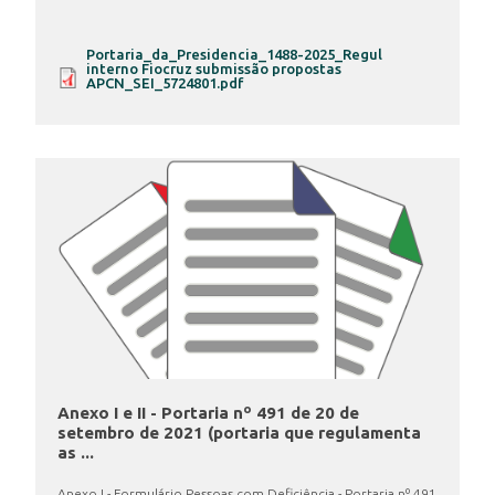
Portaria_da_Presidencia_1488-2025_Regul
INSCRIÇÃO E SELEÇÃO
interno Fiocruz submissão propostas
APCN_SEI_5724801.pdf
CONTATO
Anexo I e II - Portaria nº 491 de 20 de
setembro de 2021 (portaria que regulamenta
as ...
Anexo I - Formulário Pessoas com Deficiência - Portaria nº 491