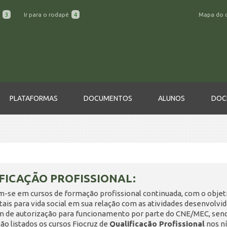
a
3
Ir para o rodapé
4
Mapa do 
PLATAFORMAS
DOCUMENTOS
ALUNOS
DOC
FICAÇÃO PROFISSIONAL:
m-se em cursos de formação profissional continuada, com o objet
is para vida social em sua relação com as atividades desenvolvi
m de autorização para funcionamento por parte do CNE/MEC, sen
ão listados os cursos Fiocruz de
Qualificação Profissional
nos ní