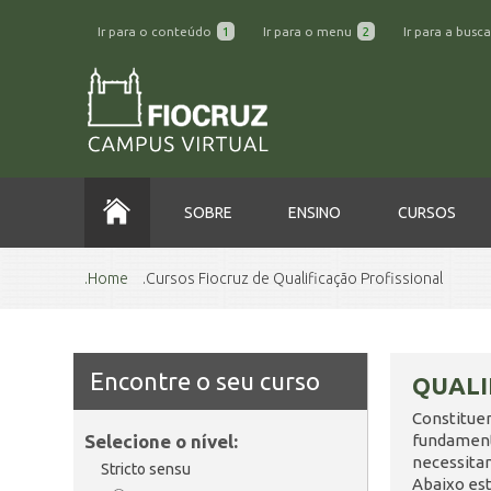
Ir para o conteúdo
1
Ir para o menu
2
Ir para a busc
SOBRE
ENSINO
CURSOS
Home
Cursos Fiocruz de Qualificação Profissional
Encontre o seu curso
QUALI
Constitue
Selecione o nível:
fundamenta
necessita
Stricto sensu
Abaixo est