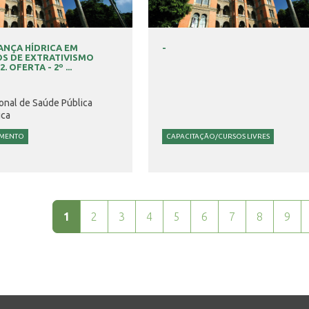
ANÇA HÍDRICA EM
-
S DE EXTRATIVISMO
. OFERTA - 2º ...
onal de Saúde Pública
uca
AMENTO
CAPACITAÇÃO/CURSOS LIVRES
1
2
3
4
5
6
7
8
9