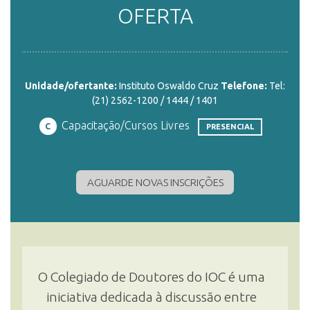
OFERTA
ENSINO
Unidade/ofertante:
Instituto Oswaldo Cruz
Telefone:
Tel:
CURSOS
(21) 2562-1200 / 1444 / 1401
Capacitação/Cursos Livres
C
PRESENCIAL
PLATAFORMAS
AGUARDE NOVAS INSCRIÇÕES
DOCUMENTOS
ALUNOS
O Colegiado de Doutores do IOC é uma
iniciativa dedicada à discussão entre
DOCENTES