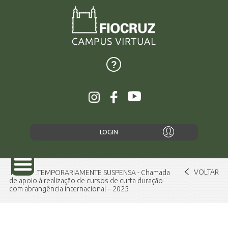
LOGIN
VOLTAR
Home
TEMPORARIAMENTE SUSPENSA - Chamada
de apoio à realização de cursos de curta duração
com abrangência internacional – 2025
SOBRE