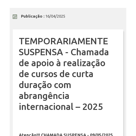
ENSINO
Publicação :
16/04/2025
TEMPORARIAMENTE
CURSOS
SUSPENSA - Chamada
de apoio à realização
PLATAFORMAS
de cursos de curta
duração com
DOCUMENTOS
abrangência
internacional – 2025
ALUNOS
DOCENTES
Atenção!!! CHAMADA SUSPENSA - 09/05/2025