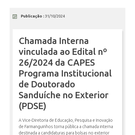
ENSINO
Publicação :
31/10/2024
Chamada Interna
CURSOS
vinculada ao Edital nº
26/2024 da CAPES
PLATAFORMAS
Programa Institucional
de Doutorado
DOCUMENTOS
Sanduíche no Exterior
(PDSE)
ALUNOS
A Vice-Diretoria de Educação, Pesquisa e Inovação
de Farmanguinhos torna pública a chamada interna
DOCENTES
destinada a candidaturas para bolsas no exterior