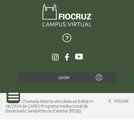
LOGIN
VOLTAR
Home
Chamada Interna vinculada ao Edital nº
26/2024 da CAPES Programa Institucional de
Doutorado Sanduíche no Exterior (PDSE)
SOBRE