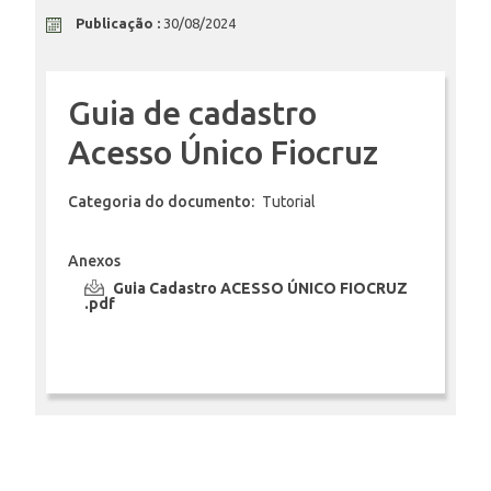
Publicação :
30/08/2024
ENSINO
Guia de cadastro
CURSOS
Acesso Único Fiocruz
Categoria do documento:
Tutorial
PLATAFORMAS
Anexos
Guia Cadastro ACESSO ÚNICO FIOCRUZ
.pdf
DOCUMENTOS
ALUNOS
DOCENTES