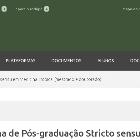
a
3
Ir para o rodapé
4
Mapa do 
PLATAFORMAS
DOCUMENTOS
ALUNOS
DOC
 sensu em Medicina Tropical (mestrado e doutorado)
 de Pós-graduação Stricto sensu