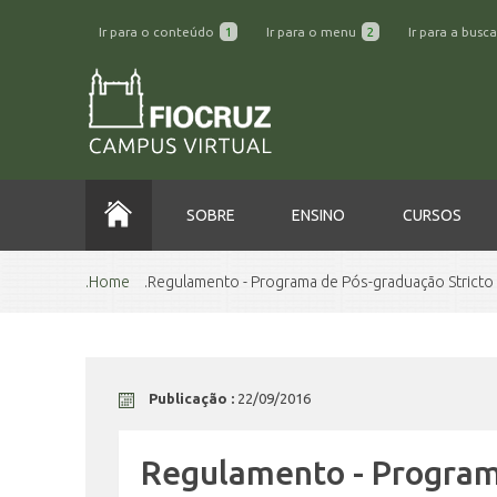
Ir para o conteúdo
1
Ir para o menu
2
Ir para a busc
SOBRE
ENSINO
CURSOS
Home
Regulamento - Programa de Pós-graduação Stricto
Publicação :
22/09/2016
Regulamento - Programa