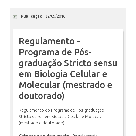
ENSINO
Publicação :
22/09/2016
Regulamento -
CURSOS
Programa de Pós-
graduação Stricto sensu
PLATAFORMAS
em Biologia Celular e
Molecular (mestrado e
DOCUMENTOS
doutorado)
ALUNOS
Regulamento do Programa de Pós-graduação
Stricto sensu
em Biologia Celular e Molecular
(mestrado e doutorado).
DOCENTES
Categoria do documento:
Regulamento