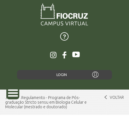
LOGIN
VOLTAR
Home
Regulamento - Programa de Pós-
graduação Stricto sensu em Biologia Celular e
Molecular (mestrado e doutorado)
SOBRE