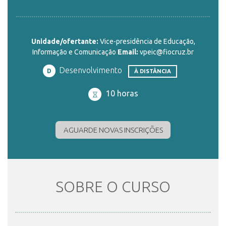
ENSINO
Unidade/ofertante:
Vice-presidência de Educação,
Informação e Comunicação
Email:
vpeic@fiocruz.br
CURSOS
Desenvolvimento
D
À DISTÂNCIA
10 horas
PLATAFORMAS
AGUARDE NOVAS INSCRIÇÕES
DOCUMENTOS
ALUNOS
SOBRE O CURSO
DOCENTES