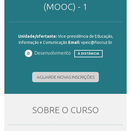
(MOOC) - 1
ENSINO
Unidade/ofertante:
Vice-presidência de Educação,
CURSOS
Informação e Comunicação
Email:
vpeic@fiocruz.br
Desenvolvimento
D
À DISTÂNCIA
PLATAFORMAS
AGUARDE NOVAS INSCRIÇÕES
DOCUMENTOS
ALUNOS
SOBRE O CURSO
DOCENTES