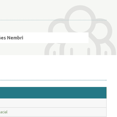
ães Nembri
acial