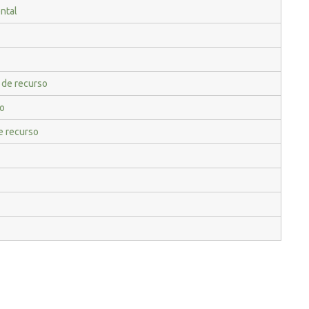
ntal
 de recurso
ão
e recurso