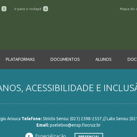
a
3
Ir para o rodapé
4
Mapa do 
PLATAFORMAS
DOCUMENTOS
ALUNOS
DOC
OS, ACESSIBILIDADE E INCLUSÃ
rgio Arouca
Telefone:
Stricto Sensu: (021) 2598-2557 // Lato Sensu: (0
Email:
pseletivo@ensp.fiocruz.br
Especialização
E
PRESENCIAL