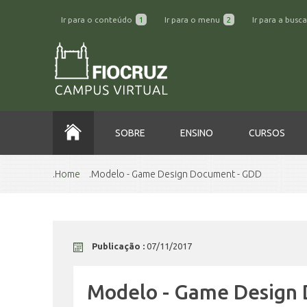
Ir para o conteúdo
1
Ir para o menu
2
Ir para a busc
SOBRE
ENSINO
CURSOS
Home
Modelo - Game Design Document - GDD
Publicação :
07/11/2017
Modelo - Game Design