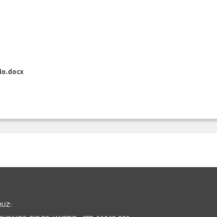
io.docx
RUZ: