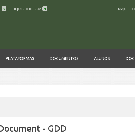
a
3
Ir para o rodapé
4
Mapa do 
PLATAFORMAS
DOCUMENTOS
ALUNOS
DOC
 Document - GDD