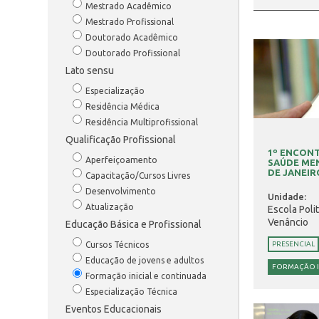
Mestrado Acadêmico
Mestrado Profissional
Doutorado Acadêmico
Doutorado Profissional
Lato sensu
Especialização
Residência Médica
Residência Multiprofissional
Qualificação Profissional
1º ENCON
Aperfeiçoamento
SAÚDE MEN
DE JANEIR
Capacitação/Cursos Livres
Desenvolvimento
Unidade:
Atualização
Escola Poli
Venâncio
Educação Básica e Profissional
Cursos Técnicos
PRESENCIAL
Educação de jovens e adultos
FORMAÇÃO I
Formação inicial e continuada
Especialização Técnica
Eventos Educacionais