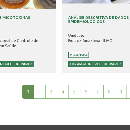
E MICOTOXINAS
ANÁLISE DESCRITIVA DE DADOS
EPIDEMIOLÓGICOS
Unidade:
acional de Controle de
Fiocruz Amazônia - ILMD
em Saúde
PRESENCIAL
NICIAL E CONTINUADA
FORMAÇÃO INICIAL E CONTINUADA
1
2
3
4
5
6
7
8
9