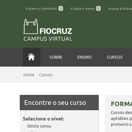
Ir para o conteúdo
1
Ir para o menu
2
Ir para a busc
SOBRE
ENSINO
CURSOS
Home
Cursos
Encontre o seu curso
FORMA
Cursos des
Selecione o nível:
aptidões p
primeiro s
Stricto sensu