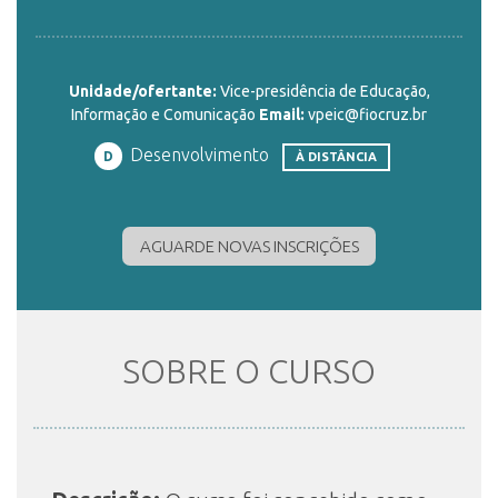
ENSINO
Unidade/ofertante:
Vice-presidência de Educação,
Informação e Comunicação
Email:
vpeic@fiocruz.br
CURSOS
Desenvolvimento
D
À DISTÂNCIA
PLATAFORMAS
AGUARDE NOVAS INSCRIÇÕES
DOCUMENTOS
SOBRE O CURSO
ALUNOS
DOCENTES