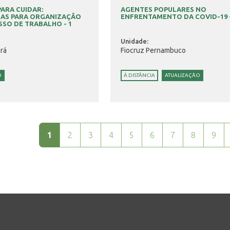
ARA CUIDAR:
AGENTES POPULARES NO
IAS PARA ORGANIZAÇÃO
ENFRENTAMENTO DA COVID-19 -
SO DE TRABALHO - 1
Unidade:
rá
Fiocruz Pernambuco
O
À DISTÂNCIA
ATUALIZAÇÃO
1
2
3
4
5
6
7
8
9