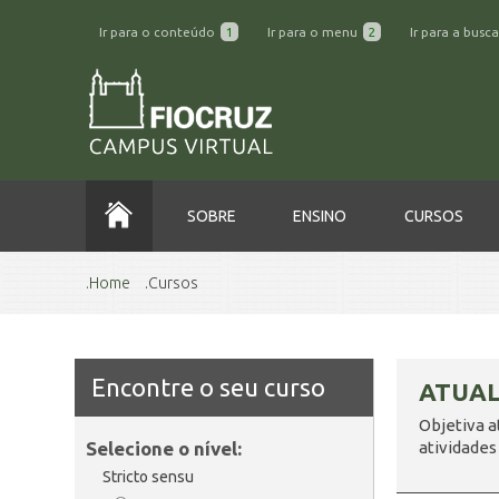
Ir para o conteúdo
1
Ir para o menu
2
Ir para a busc
SOBRE
ENSINO
CURSOS
Home
Cursos
Encontre o seu curso
ATUAL
Objetiva a
Selecione o nível:
atividades
Stricto sensu