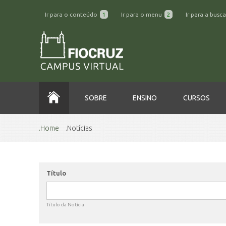
Ir para o conteúdo
1
Ir para o menu
2
Ir para a busc
SOBRE
ENSINO
CURSOS
Home
Notícias
Título
Título da Notícia