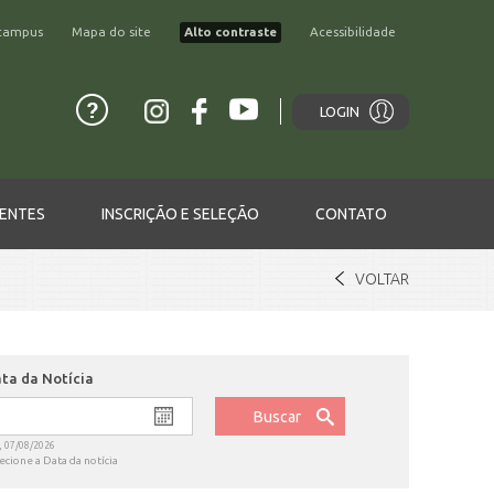
campus
Mapa do site
Alto contraste
Acessibilidade
LOGIN
ENTES
INSCRIÇÃO E SELEÇÃO
CONTATO
VOLTAR
ta da Notícia
ate
., 07/08/2026
ecione a Data da notícia