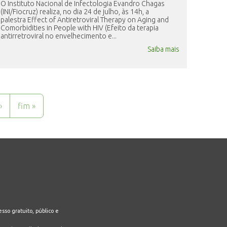
O Instituto Nacional de Infectologia Evandro Chagas
(INI/Fiocruz) realiza, no dia 24 de julho, às 14h, a
palestra Effect of Antiretroviral Therapy on Aging and
Comorbidities in People with HIV (Efeito da terapia
antirretroviral no envelhecimento e...
Saiba mais
›
fim »
sso gratuito, público e