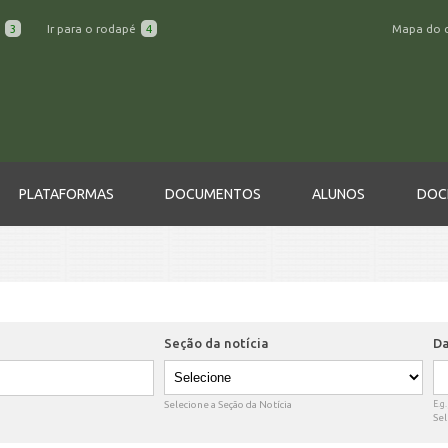
a
3
Ir para o rodapé
4
Mapa do 
PLATAFORMAS
DOCUMENTOS
ALUNOS
DOC
Seção da notícia
Da
D
Selecione a Seção da Notícia
E.g
Sel