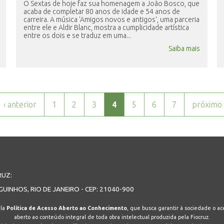
O Sextas de hoje faz sua homenagem a João Bosco, que
acaba de completar 80 anos de idade e 54 anos de
carreira. A música 'Amigos novos e antigos', uma parceria
entre ele e Aldir Blanc, mostra a cumplicidade artística
entre os dois e se traduz em uma...
Saiba mais
‹ anterior
1
2
3
4
5
6
7
próximo 
RUZ:
GUINHOS, RIO DE JANEIRO - CEP: 21040-900
ela
Política de Acesso Aberto ao Conhecimento
, que busca garantir à sociedade o ace
aberto ao conteúdo integral de toda obra intelectual produzida pela Fiocruz.