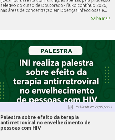
(IOC/Fiocruz) está com isncrições abertas para processo
seletivo do curso de Doutorado - fluxo contínuo 2026,
nas áreas de concentração em Doenças Infecciosas e...
Saiba mais
Publicado em
20/07/2026
Palestra sobre efeito da terapia
antirretroviral no envelhecimento de
pessoas com HIV