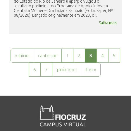
do Estado do Rio de Janeiro (Faperj) divulgou o
resultado preliminar do Programa de Apoio à Jovem
Cientista Mulher – Dra Tatiana Sampaio (Edital Faperj Nº
08/2026). Lançado originalmente em 2023, o...
Saiba mais
Páginas
« início
‹ anterior
1
2
3
4
5
6
7
próximo ›
fim »