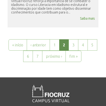
Virtual Fiocruz reforça a importância de se combater o
idadismo. O curso Literacia em idadismo estrutural e
discriminação por idade tem como objetivo disseminar
conhecimentos que contribuam para o...
Saiba mais
Páginas
« início
‹ anterior
1
2
3
4
5
6
7
próximo ›
fim »