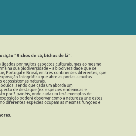
sição "Bichos de cá, bichos de lá".
 ligados por muitos aspectos culturais, mas ao mesmo
ma na sua biodiversidade – a biodiversidade que se
e, Portugal e Brasil, em três continentes diferentes, que
exposição fotográfica que abre as portas a muitas
s ecossistemas naturais.
 módulos, sendo que cada um aborda um
aspecto de destaque (ex: espécies endêmicas e
to por 3 painéis, onde cada um terá exemplos de
ta exposição poderá observar como a natureza une estes
 como diferentes espécies ocupam as mesmas funções e
horas
.