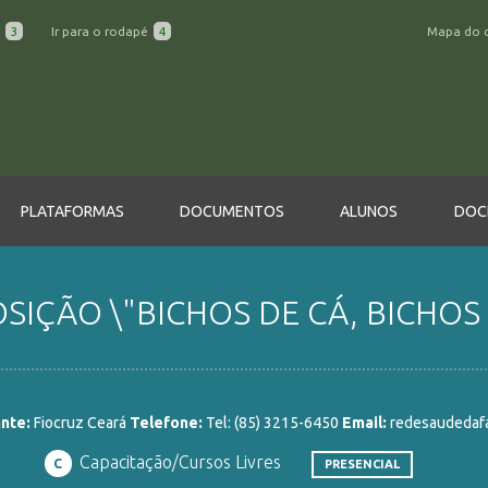
a
3
Ir para o rodapé
4
Mapa do 
PLATAFORMAS
DOCUMENTOS
ALUNOS
DOC
IÇÃO \"BICHOS DE CÁ, BICHOS D
nte:
Fiocruz Ceará
Telefone:
Tel: (85) 3215-6450
Email:
redesaudedafa
Capacitação/Cursos Livres
C
PRESENCIAL