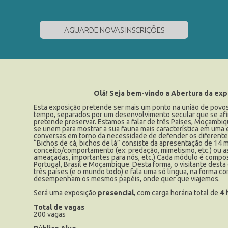
AGUARDE NOVAS INSCRIÇÕES
Olá! Seja bem-vindo a Abertura da expo
Esta exposição pretende ser mais um ponto na união de povos
tempo, separados por um desenvolvimento secular que se afir
pretende preservar. Estamos a falar de três Países, Moçambiqu
se unem para mostrar a sua fauna mais característica em uma 
conversas em torno da necessidade de defender os diferente
“Bichos de cá, bichos de lá” consiste da apresentação de 14
conceito/comportamento (ex: predação, mimetismo, etc.) ou 
ameaçadas, importantes para nós, etc.) Cada módulo é compos
Portugal, Brasil e Moçambique. Desta forma, o visitante des
três países (e o mundo todo) e fala uma só língua, na forma
desempenham os mesmos papéis, onde quer que viajemos.
Será uma exposição
presencial
, com carga horária total de
4 
Total de vagas
200 vagas