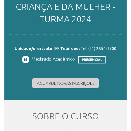
CRIANÇA E DA MULHER -
ENSINO
TURMA 2024
CURSOS
Unidade/ofertante:
IFF
Telefone:
Tel: (21) 2554-1700
Mestrado Acadêmico
PLATAFORMAS
M
PRESENCIAL
DOCUMENTOS
AGUARDE NOVAS INSCRIÇÕES
ALUNOS
SOBRE O CURSO
DOCENTES