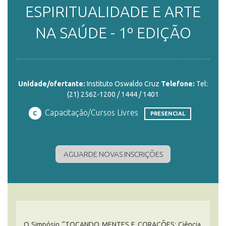
ESPIRITUALIDADE E ARTE
ENSINO
NA SAÚDE - 1º EDIÇÃO
CURSOS
Unidade/ofertante:
Instituto Oswaldo Cruz
Telefone:
Tel:
(21) 2562-1200 / 1444 / 1401
PLATAFORMAS
Capacitação/Cursos Livres
C
PRESENCIAL
DOCUMENTOS
AGUARDE NOVAS INSCRIÇÕES
ALUNOS
DOCENTES
O Simpósio “TOCANDO MENTES E CORAÇÕES: Ciência,