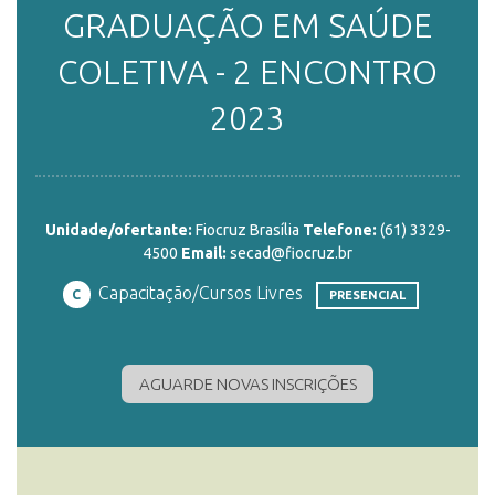
GRADUAÇÃO EM SAÚDE
ENSINO
COLETIVA - 2 ENCONTRO
2023
CURSOS
PLATAFORMAS
Unidade/ofertante:
Fiocruz Brasília
Telefone:
(61) 3329-
4500
Email:
secad@fiocruz.br
Capacitação/Cursos Livres
C
PRESENCIAL
DOCUMENTOS
AGUARDE NOVAS INSCRIÇÕES
ALUNOS
DOCENTES