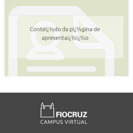
INSCRIÇÃO E SELEÇÃO
Conteï¿½do da pï¿½gina de
apresentaï¿½ï¿½o
CONTATO