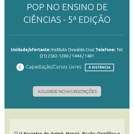
POP NO ENSINO DE
ENSINO
CIÊNCIAS - 5ª EDIÇÃO
CURSOS
Unidade/ofertante:
Instituto Oswaldo Cruz
Telefone:
Tel:
(21) 2562-1200 / 1444 / 1401
PLATAFORMAS
Capacitação/Cursos Livres
C
À DISTÂNCIA
DOCUMENTOS
AGUARDE NOVAS INSCRIÇÕES
ALUNOS
DOCENTES
O
V Encontro de Animê, Mangá, Ficção Científica e