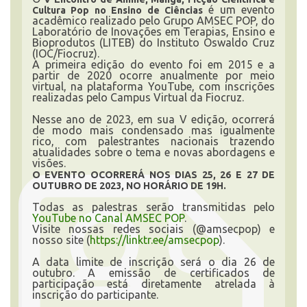
é um evento
Cultura Pop no Ensino de Ciências
acadêmico realizado pelo Grupo AMSEC POP, do
Laboratório de Inovações em Terapias, Ensino e
Bioprodutos (LITEB) do Instituto Oswaldo Cruz
INSCRIÇÃO E SELEÇÃO
(IOC/Fiocruz).
A primeira edição do evento foi em 2015 e a
partir de 2020 ocorre anualmente por meio
virtual, na plataforma YouTube, com inscrições
CONTATO
realizadas pelo Campus Virtual da Fiocruz.
Nesse ano de 2023, em sua V edição, ocorrerá
de modo mais condensado mas igualmente
rico, com palestrantes nacionais trazendo
atualidades sobre o tema e novas abordagens e
visões.
O EVENTO OCORRERÁ NOS DIAS 25, 26 E 27 DE
OUTUBRO DE 2023, NO HORÁRIO DE 19H.
Todas as palestras serão transmitidas pelo
YouTube no Canal AMSEC POP
.
Visite nossas redes sociais (@amsecpop) e
nosso site (
https://linktr.ee/amsecpop
).
A data limite de inscrição será o dia 26 de
outubro. A emissão de certificados de
participação está diretamente atrelada à
inscrição do participante.