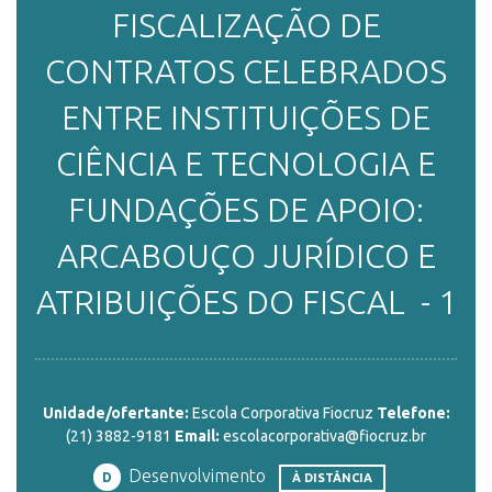
FISCALIZAÇÃO DE
ENSINO
CONTRATOS CELEBRADOS
ENTRE INSTITUIÇÕES DE
CURSOS
CIÊNCIA E TECNOLOGIA E
FUNDAÇÕES DE APOIO:
PLATAFORMAS
ARCABOUÇO JURÍDICO E
ATRIBUIÇÕES DO FISCAL - 1
DOCUMENTOS
ALUNOS
Unidade/ofertante:
Escola Corporativa Fiocruz
Telefone:
(21) 3882-9181
Email:
escolacorporativa@fiocruz.br
Desenvolvimento
DOCENTES
D
À DISTÂNCIA