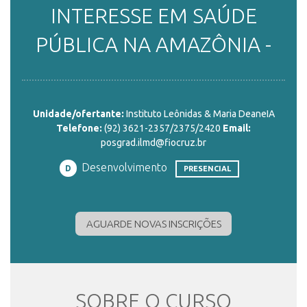
INTERESSE EM SAÚDE
ENSINO
PÚBLICA NA AMAZÔNIA -
CURSOS
Unidade/ofertante:
Instituto Leônidas & Maria DeaneIA
Telefone:
(92) 3621-2357/2375/2420
Email:
PLATAFORMAS
posgrad.ilmd@fiocruz.br
Desenvolvimento
D
PRESENCIAL
DOCUMENTOS
AGUARDE NOVAS INSCRIÇÕES
ALUNOS
SOBRE O CURSO
DOCENTES