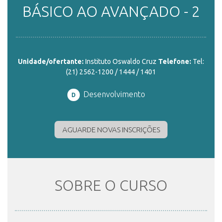
BÁSICO AO AVANÇADO - 2
ENSINO
Unidade/ofertante:
Instituto Oswaldo Cruz
Telefone:
Tel:
CURSOS
(21) 2562-1200 / 1444 / 1401
Desenvolvimento
D
PLATAFORMAS
AGUARDE NOVAS INSCRIÇÕES
DOCUMENTOS
ALUNOS
SOBRE O CURSO
DOCENTES