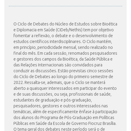
INSCRIÇÃO E SELEÇÃO
O Ciclo de Debates do Núcleo de Estudos sobre Bioética
e Diplomacia em Saúde (CiDeb/Nethis) tem por objetivo
fomentar a reflexão, o debate e o desenvolvimento de
CONTATO
estudos científicos interdisciplinares. O Ciclo mantém,
em princípio, periodicidade mensal, sendo realizado no
final do mês. Em cada sessão, renomados pesquisadores
e gestores dos campos da Bioética, da Saúde Pública e
das Relações Internacionais são convidados para
conduzir as discussões. Estão previstas cinco sessões
do Ciclo de Debates ao longo do primeiro semestre de
2022. Ressalta-se, ademais, que o Ciclo se manterá
aberto a quaisquer interessados em participar do evento
e de suas discussões, ou seja, profissionais de saúde,
estudantes de graduação e pós-graduação,
pesquisadores, gestores e outros interessados nas
temáticas, além de especificamente ênfase à participação
dos alunos do Programa de Pós-Graduação em Políticas
Públicas em Saúde da Escola de Governo Fiocruz Brasília.
O tema geral dos debates neste período será o de