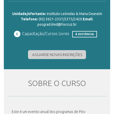
Unidade/ofertante:
Instituto Leônidas & Maria DeaneIA
INSCRIÇÃO E SELEÇÃO
Telefone:
(92) 3621-2357/2375/2420
Email:
posgrad.ilmd@fiocruz.br
Capacitação/Cursos Livres
C
À DISTÂNCIA
CONTATO
AGUARDE NOVAS INSCRIÇÕES
SOBRE O CURSO
Este é um evento anual dos programas de Pós-