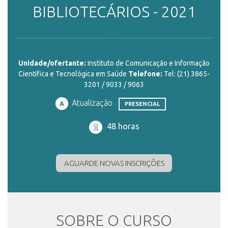
BIBLIOTECÁRIOS - 2021
ENSINO
Unidade/ofertante:
Instituto de Comunicação e Informação
CURSOS
Científica e Tecnológica em Saúde
Telefone:
Tel: (21) 3865-
3201 / 9033 / 9063
Atualização
PLATAFORMAS
A
PRESENCIAL
48 horas
DOCUMENTOS
AGUARDE NOVAS INSCRIÇÕES
ALUNOS
SOBRE O CURSO
DOCENTES