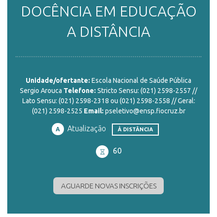
DOCÊNCIA EM EDUCAÇÃO
ENSINO
A DISTÂNCIA
CURSOS
Unidade/ofertante:
Escola Nacional de Saúde Pública
Sergio Arouca
Telefone:
Stricto Sensu: (021) 2598-2557 //
PLATAFORMAS
Lato Sensu: (021) 2598-2318 ou (021) 2598-2558 // Geral:
(021) 2598-2525
Email:
pseletivo@ensp.fiocruz.br
Atualização
A
À DISTÂNCIA
DOCUMENTOS
60
ALUNOS
AGUARDE NOVAS INSCRIÇÕES
DOCENTES