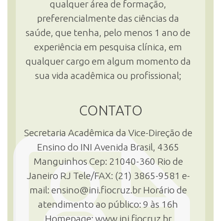
qualquer área de formação,
preferencialmente das ciências da
INSCRIÇÃO E SELEÇÃO
saúde, que tenha, pelo menos 1 ano de
experiência em pesquisa clínica, em
qualquer cargo em algum momento da
CONTATO
sua vida acadêmica ou profissional;
CONTATO
Secretaria Acadêmica da Vice-Direção de
Ensino do INI Avenida Brasil, 4365
Manguinhos Cep: 21040-360 Rio de
Janeiro RJ Tele/FAX: (21) 3865-9581 e-
mail: ensino@ini.fiocruz.br Horário de
atendimento ao público: 9 às 16h
Homepage: www.ini.fiocruz.br