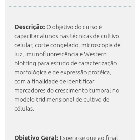
INSCRIÇÃO E SELEÇÃO
Descrição:
O objetivo do curso é
capacitar alunos nas técnicas de cultivo
CONTATO
celular, corte congelado, microscopia de
luz, imunofluorescência e Western
blotting para estudo de caracterização
morfológica e de expressão protéica,
com a finalidade de identificar
marcadores do crescimento tumoral no
modelo tridimensional de cultivo de
células.
Objetivo Geral:
Espera-se que ao final