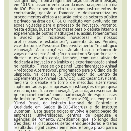
Manguinhos). “Com a regulamentação da Lei de Inovação,
em 2018, o assunto entrou ainda mais na agenda do dia
do IOC. Esse novo decreto traz novos instrumentos de
contratação, gestão e fomento, e desburocratiza os
procedimentos afetos à relação entre os setores público
e privado na área de CT&I. O Instituto vem evoluindo em
ações voltadas para o processo de inovação. Portanto,
nesta edição, buscaremos trazer para o debate interno a
experiência de outras instituições e, assim, fomentarmos
a avidez por iniciativas inovadoras em nossos
profissionais e estudantes”, comenta Jonas Perales,
vice-diretor de Pesquisa, Desenvolvimento Tecnológico
e Inovação. As inscrições estão abertas e o número de
vagas está sujeito à lotação do auditório.Segundo o vice-
diretor, o evento conta, também, com uma atividade
dedicada à inovação no âmbito da experimentação animal
no Instituto. “Trata-se do painel ‘Experimentação Animal
– Métodos Alternativos’, programado para o último dia do
Simpósio. Na ocasião, o coordenador do Centro de
Experimentação Animal (CEA/IOC), Luiz Cesar Cavalcanti,
mediará o debate em torno de métodos alternativos
implementados por empresas e instituições de pesquisa
e ensino, com foco em inovação”, adianta, acrescentando
que o painel contará com a participação de especialistas
do Instituto Carlos Chagas (Fiocruz-PR), da empresa L
´Oréal Brasil, do Instituto Nacional de Controle e
Qualidade em Saúde (INCQS/Fiocruz) e do Instituto
Butantan. “Esta quarta edição envolve a participação de
empresas, universidades, centros de pesquisa e
agências de fomento. Acreditamos que, ao longo dos
três dias, as discussões serão enriquecedoras e trarão
resultados significativos em médio e longo prazo para o