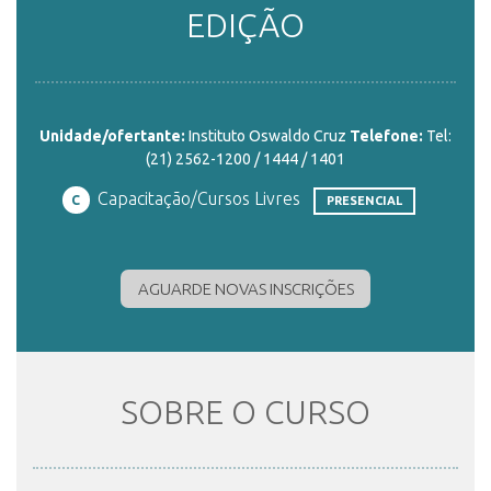
EDIÇÃO
ENSINO
Unidade/ofertante:
Instituto Oswaldo Cruz
Telefone:
Tel:
CURSOS
(21) 2562-1200 / 1444 / 1401
Capacitação/Cursos Livres
C
PRESENCIAL
PLATAFORMAS
AGUARDE NOVAS INSCRIÇÕES
DOCUMENTOS
ALUNOS
SOBRE O CURSO
DOCENTES