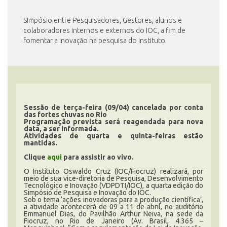
Simpósio entre Pesquisadores, Gestores, alunos e
colaboradores internos e externos do IOC, a fim de
INSCRIÇÃO E SELEÇÃO
fomentar a inovação na pesquisa do instituto.
CONTATO
Sessão de terça-feira (09/04) cancelada por conta
das fortes chuvas no Rio
Programação prevista será reagendada para nova
data, a ser informada.
Atividades de quarta e quinta-feiras estão
mantidas.
Clique
aqui
para assistir ao vivo.
O Instituto Oswaldo Cruz (IOC/Fiocruz) realizará, por
meio de sua vice-diretoria de Pesquisa, Desenvolvimento
Tecnológico e Inovação (VDPDTI/IOC), a quarta edição do
Simpósio de Pesquisa e Inovação do IOC.
Sob o tema ‘ações inovadoras para a produção científica’,
a atividade acontecerá de 09 a 11 de abril, no auditório
Emmanuel Dias, do Pavilhão Arthur Neiva, na sede da
Fiocruz, no Rio de Janeiro (Av. Brasil, 4.365 –