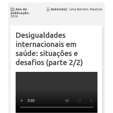
Ano da
Autor(es):
Lima Barreto, Maurício
ENSINO
publicação:
2016
CURSOS
Desigualdades
internacionais em
saúde: situações e
PLATAFORMAS
desafios (parte 2/2)
DOCUMENTOS
ALUNOS
DOCENTES