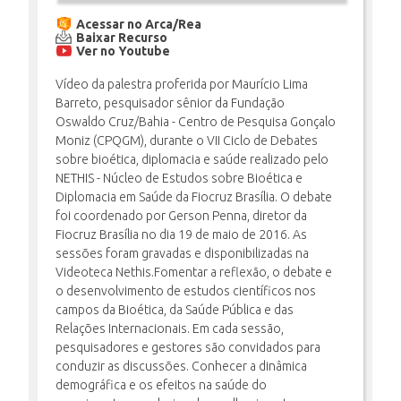
Acessar no Arca/Rea
Baixar Recurso
Ver no Youtube
INSCRIÇÃO E SELEÇÃO
Vídeo da palestra proferida por Maurício Lima
Barreto, pesquisador sênior da Fundação
Oswaldo Cruz/Bahia - Centro de Pesquisa Gonçalo
CONTATO
Moniz (CPQGM), durante o VII Ciclo de Debates
sobre bioética, diplomacia e saúde realizado pelo
NETHIS - Núcleo de Estudos sobre Bioética e
Diplomacia em Saúde da Fiocruz Brasília. O debate
foi coordenado por Gerson Penna, diretor da
Fiocruz Brasília no dia 19 de maio de 2016. As
sessões foram gravadas e disponibilizadas na
Videoteca Nethis.Fomentar a reflexão, o debate e
o desenvolvimento de estudos científicos nos
campos da Bioética, da Saúde Pública e das
Relações Internacionais. Em cada sessão,
pesquisadores e gestores são convidados para
conduzir as discussões. Conhecer a dinâmica
demográfica e os efeitos na saúde do