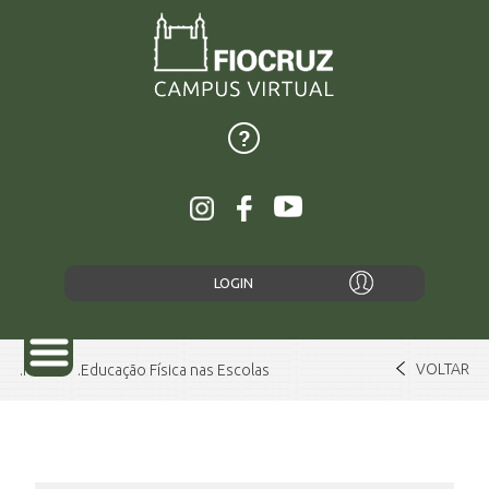
LOGIN
VOLTAR
Home
Educação Física nas Escolas
SOBRE