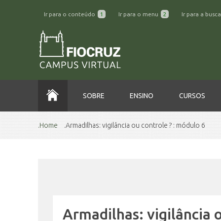
Ir para o conteúdo
1
Ir para o menu
2
Ir para a busc
SOBRE
ENSINO
CURSOS
Home
Armadilhas: vigilância ou controle ? : módulo 6
Armadilhas: vigilância 