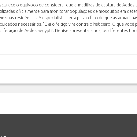
sclarece o equívoco de considerar que armadilhas de captura de Aedes 
tilizadas oficialmente para monitorar populações de mosquitos em deter
suas residências. A especialista alerta para o fato de que as armadilha
idados necessários. "E ai o feitiço vira contra o feiticeiro. O que você 
oliferação de Aedes aegypti". Denise apresenta, ainda, os diferentes tip