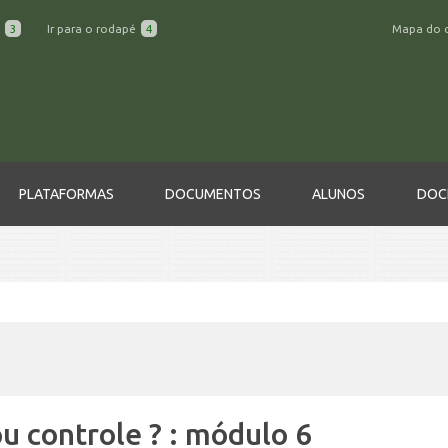
a
3
Ir para o rodapé
4
Mapa do 
PLATAFORMAS
DOCUMENTOS
ALUNOS
DOC
ou controle ? : módulo 6