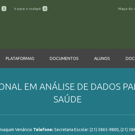
a
3
Ir para o rodapé
4
Mapa do 
PLATAFORMAS
DOCUMENTOS
ALUNOS
DOC
ONAL EM ANÁLISE DE DADOS PA
SAÚDE
 Joaquim Venâncio
Telefone:
Secretaria Escolar: (21) 3865-9800, (21) 3