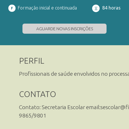
Formação inicial e continuada
84 horas
F
AGUARDE NOVAS INSCRIÇÕES
PERFIL
Profissionais de saúde envolvidos no proces
CONTATO
Contato: Secretaria Escolar email:sescolar@fi
9865/9801