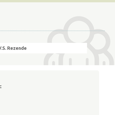
V.S. Rezende
C