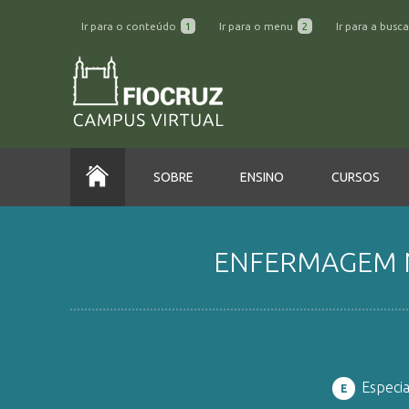
Ir para o conteúdo
1
Ir para o menu
2
Ir para a busc
SOBRE
ENSINO
CURSOS
ENFERMAGEM N
Especi
E