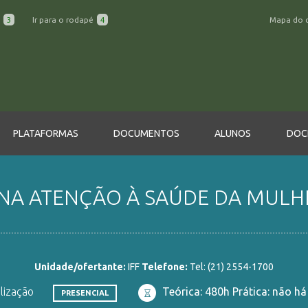
a
3
Ir para o rodapé
4
Mapa do 
PLATAFORMAS
DOCUMENTOS
ALUNOS
DOC
A ATENÇÃO À SAÚDE DA MULHER 
Unidade/ofertante:
IFF
Telefone:
Tel: (21) 2554-1700
alização
Teórica: 480h Prática: não há
PRESENCIAL