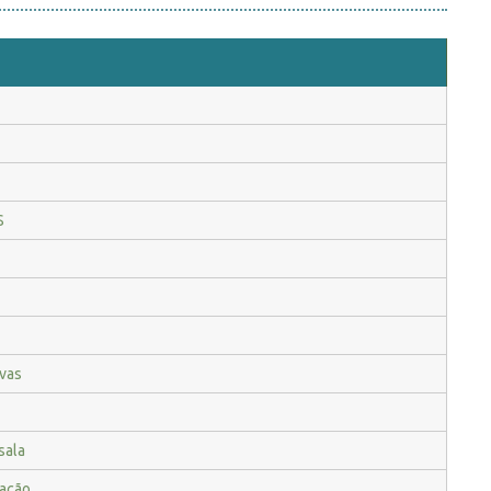
S
vas
sala
ação