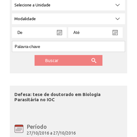
Selecione
Selecione
Data
Busca
a
a
Unidade
modalidade
ENSINO
CURSOS
PLATAFORMAS
DOCUMENTOS
Defesa: tese de doutorado em Biologia
Parasitária no IOC
ALUNOS
Período
DOCENTES
27/10/2016 a 27/10/2016