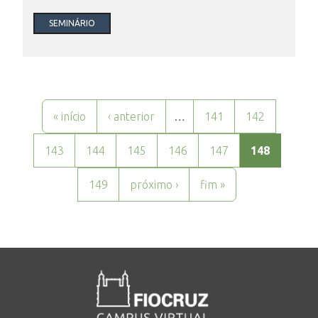
SEMINÁRIO
Páginas
« início
‹ anterior
…
141
142
143
144
145
146
147
148
149
próximo ›
fim »